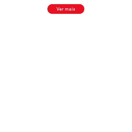
Ver mais
LOJA
Marina de Cascais, Loja 134
2750-800 Cascais
Portugal
ARMAZEM
Complexo Industrial Moinho Vermelho
Armazém 3
2645-449 Alcabideche