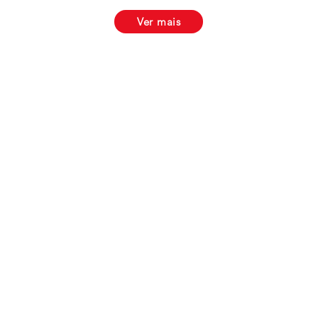
Ver mais
Telemóvel
+351 21 460 13 88
(Chamada para a rede fixa nacional)
Lourenço Saldanha da Gama
+351 91 777 43 98
(Chamada para a rede móvel nacional)
info@yachtworks.pt