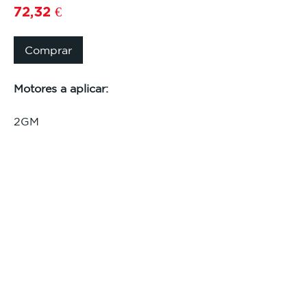
Preço
72,32 €
Comprar
Motores a aplicar:
2GM
2GM
203GM
3GMD
3GM30
Referencia contidas no kit:
104211-42071 IMPELLER, C. 
WATER
104211-42090 GASKET