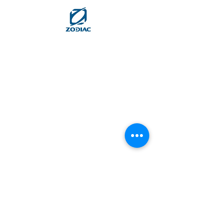
104500-55710 ELEMENT
35170 FILTER ASSY, D68XL65
24341-000440 O-RING, 1AS44.0
Importador exclusivo
para Portugal
Telemóvel
+351 21 460 13 88
(Chamada para a rede fixa nacional)
Lourenço Saldanha da Gama
+351 91 777 43 98
(Chamada para a rede móvel nacional)
info@yachtworks.pt
LOJA
Marina de Cascais, Loja 134
2750-800 Cascais
Portugal
ARMAZEM