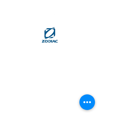
Importador exclusivo
para Portugal
Telemóvel
+351 21 460 13 88
(Chamada para a rede fixa nacional)
Lourenço Saldanha da Gama
+351 91 777 43 98
(Chamada para a rede móvel nacional)
info@yachtworks.pt
LOJA
Marina de Cascais, Loja 134
2750-800 Cascais