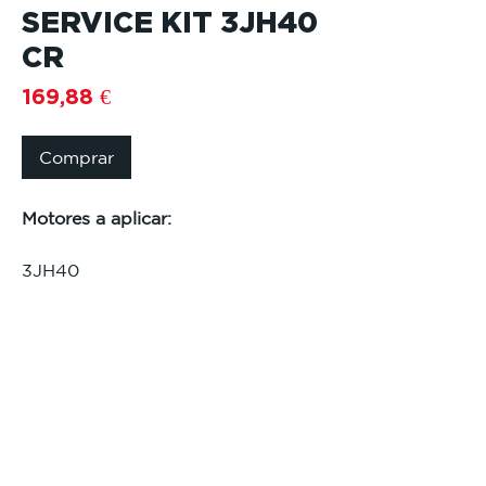
SERVICE KIT 3JH40
CR
Preço
169,88 €
Comprar
Motores a aplicar:
3JH40
Referencia contidas no kit:
119305-35170 FILTER,LO
129670-42610 IMPELLER kit
129A00-55800 FILTER, FUEL OIL
121857-55710 FILTER, FUEL pré
129675-42280 V-BELT